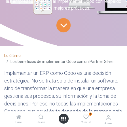
las empresas obtienen al implementar Odoo con respaldo
oficial y mejores prácticas.
Lo último
Los beneficios de implementar Odoo con un Partner Silver
Implementar un ERP como Odoo es una decisión
estratégica. No se trata solo de instalar un software,
sino de transformar la manera en que una empresa
gestiona sus procesos, su información y la toma de
decisiones. Por eso, no todas las implementaciones
Odoo son iguales:
el éxito depende de la metodología
,
0
del conocimiento profundo del negocio y del
Home
Search
Wishlist
Account
acompañamiento de un partner certificado que