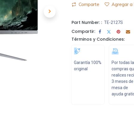
Comparte
Agregar a 
Part Number: :
TE-2127S
Compartir:
Términos y Condiciones:
Garantía 100%
Por todas l
original
compras q
realices rec
3 meses de
mesa de
ayuda gratis