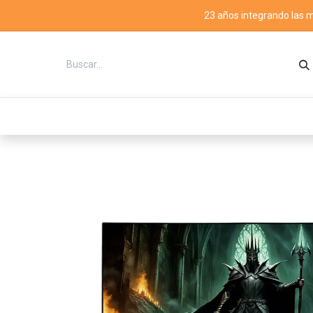
23 años integrando las 
Tienda
Categorías
Productos