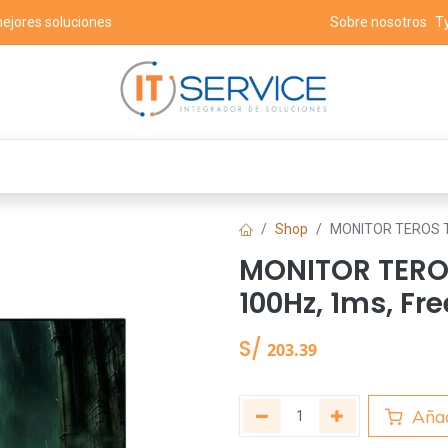
mejores soluciones
Sobre nosotros
T
 populares
Contáctenos
Eventos
Shop
MONITOR TEROS TE-
MONITOR TEROS 
100Hz, 1ms, Fr
S/
203.39
Añad