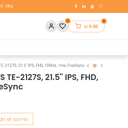
yC
FAQ
0
0
0.00
S/
2127S, 21.5" IPS, FHD, 100Hz, 1ms, FreeSync
TE-2127S, 21.5" IPS, FHD,
eeSync
ir al carrito