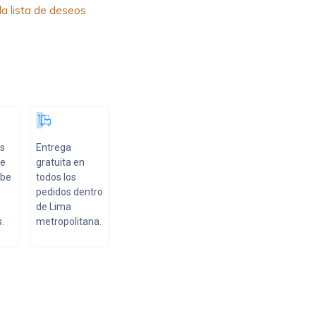
la lista de deseos
as
Entrega
ue
gratuita en
ibe
todos los
pedidos dentro
de Lima
.
metropolitana.