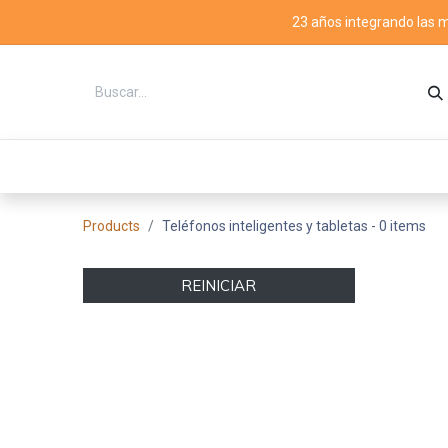
23 años integrando las 
Tienda
Categorías
Productos
Products
Teléfonos inteligentes y tabletas
- 0 items
REINICIAR