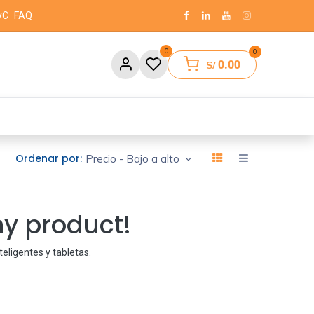
yC
FAQ
0
0
0.00
S/
Ordena​r por:​
Precio - Bajo a alto
ny product!
teligentes y tabletas
.