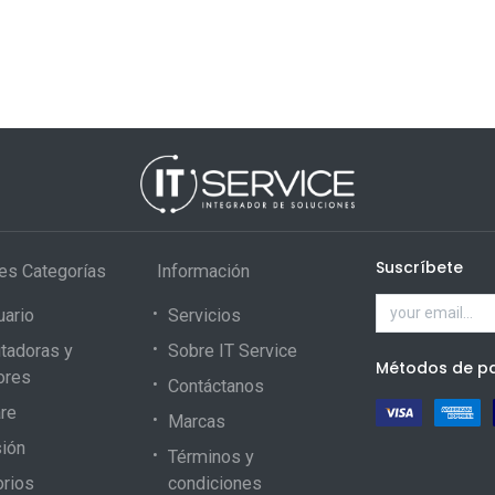
Suscríbete
les Categorías
Información
uario
Servicios
tadoras y
Sobre IT Service
Métodos de p
ores
Contáctanos
re
Marcas
ión
Términos y
rios
condiciones