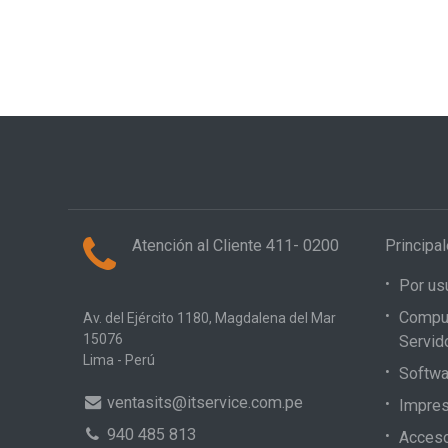
Atención al Cliente 411- 0200
Principa
Por us
Compu
Av. del Ejército 1180, Magdalena del Mar
15076
Servid
Lima - Perú
Softwa
ventasits@itservice.com.pe
Impres
940 485 813
Acceso