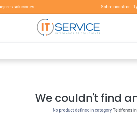
mejores soluciones
Sobre nosotros
T
 populares
Contáctenos
Eventos
We couldn't find a
No product defined in category
Teléfonos in